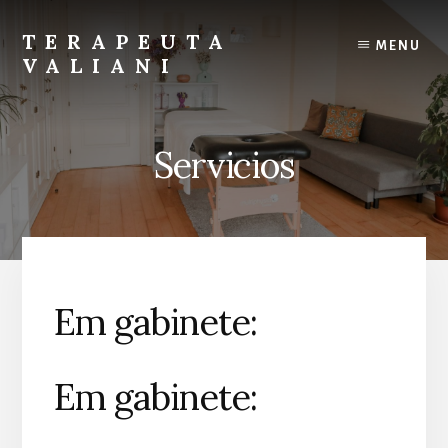
Ir
al
TERAPEUTA
MENU
contenido
VALIANI
Masaje,
drenaje
linfático
Servicios
y
peeling
en
Lisboa
Em gabinete:
Em gabinete: